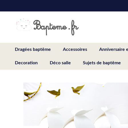
Skip
to
Content
Dragées baptême
Accessoires
Anniversaire 
Decoration
Déco salle
Sujets de baptême