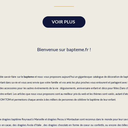
VOIR PLUS
Bienvenue sur bapteme.fr !
ble savoir-faire sur le
bapteme
et nous vous proposons aujourd’hui un gigantesque catalogue de
décoration de ba
ant dans sa vie et vous avez envie que votre famille et vos amis les plus proches vous entourent et partagent avec 
des accessoires pour les autres événements de la vie : déguisements,
anniversaire enfant
et
déco pour fêtes
.Dans ch
tre enfant. Les articles que nous vous proposons sont au meilleur prix du web et les thèmes sont variés, autant d’at
s DOM TOM et permettons chaque année à des milliers de personnes de célébrer le baptême de leur enfant.
de
d
ragées baptême
Reynaud à Marseille et dragées Pecou à Montauban sont reconnus dans le monde pour leur savoir
 en cacao, des dragées Avola d'Italie , des dragées chocolats en forme de coeur ou confettis, ou encore des billes 