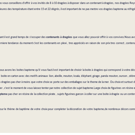
 vous conseillons d'offrir à vos invités de 8 à 10 dragées à disposer dans un contenant à dragées, nos dragées Rey
meilleures des température étant entre 15 et 22 dégrés, il est important de ne pas mettre vos dragées bapteme au réfrig
t il est grand temps de s'occuper des
contenants à dragées
que vous allez pouvoir offrir à vos convives.Nous av
iere tendance du moment c'est les contenants en plexi , tres appréciés en raison de son prix tres correct , contenan
ous avons les boites bapteme qu'il vous faut.il est important de choisir la boite à dragées qui correspond à votre
boite en carton avec des motifs animaux: lion, abeille, mouton, koala, éléphant, girage ,panda mouton, ourson , zèbr
 dragées pas cher à moins que votre choix se porte sur des emballages sur le theme de la mer. Du choix et surtout de
, c'est le moment de vous laissez tenter par notre collection de sujet bapteme.Large choix de figurines en résine et
apteme
pas cher en résine de la collection pirate , sujets figurines garcon à coller sur une boite à dragée ou un cont
 sur le
thème de baptême
de votre choix pour completer la décoration de votre bapteme,de nombreux décors comme 