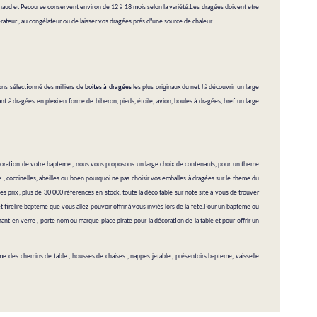
naud et Pecou se conservent environ de 12 à 18 mois selon la variété.Les dragées doivent etre
érateur , au congélateur ou de laisser vos dragées prés d"une source de chaleur.
ons sélectionné des milliers de
boites à dragées
les plus originaux du net ! à découvrir un large
t à dragées en plexi en forme de biberon, pieds, étoile, avion, boules à dragées, bref un large
 décoration de votre bapteme , nous vous proposons un large choix de contenants, pour un theme
e , coccinelles, abeilles.ou boen pourquoi ne pas choisir vos emballes à dragées sur le theme du
s prix , plus de 30 000 références en stock, toute la
déco table
sur note site à vous de trouver
 tirelire bapteme que vous allez pouvoir offrir à vous inviés lors de la fete.Pour un bapteme ou
enant en verre , porte nom ou marque place pirate pour la décoration de la table et pour offrir un
des chemins de table , housses de chaises , nappes jetable , présentoirs bapteme, vaisselle