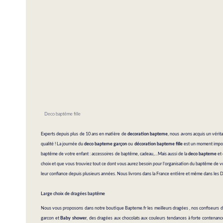
Deco baptême fille
Experts depuis plus de 10 ans en matière de
decoration bapteme
, nous avons acquis un vérita
qualité ! La journée du
deco bapteme garçon
ou
décoration bapteme fille
est un moment import
baptême de votre enfant :
accessoires de baptême
,
cadeau
,…Mais aussi de la
deco bapteme
et 
choix et que vous trouviez tout ce dont vous aurez besoin pour l’organisation du baptême de vo
leur confiance depuis plusieurs années. Nous livrons dans la France entière et même dans le
Large choix de dragées baptême
Nous vous proposons dans notre boutique Bapteme.fr les meilleurs dragées , nos confiseurs 
garcon et
Baby shower
, des dragées aux chocolats aux couleurs tendances à forte contenance