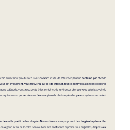
ptême
au meilleur prix du web. Nous sommes le site de référence pour un
bapteme pas cher
de
vous cet événement. Vous trouverez sur ce site internet, tout ce dont vous avez besoin pour le
aque catégorie, vous aurez accès à des centaines de références afin que vous puissiez avoir du
outs qui nous ont permis de nous faire une place de choix auprès des parents qui nous accordent
 faire et la qualité de leur dragées.Nos confiseurs vous proposent des
dragées bapteme
fille,
en argent, or ou multicolre .Sans oublier des confiseries bapteme tres originales, dragées aux