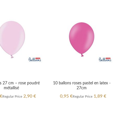
ns 27 cm – rose poudré
10 ballons roses pastel en latex -
métallisé
27cm
l
Special
 €
2,90 €
0,95 €
1,89 €
Regular Price
Regular Price
Price