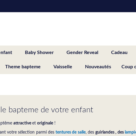
enfant
Baby Shower
Gender Reveal
Cadeau
Theme bapteme
Vaisselle
Nouveautés
Coup 
r le bapteme de votre enfant
aptême
attractive
et
originale
!
sant votre sélection parmi des
tentures de salle
, des
guirlandes , des
lampi