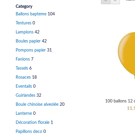
as
Category
Ballons bapteme
104
Tentures
0
Lampions
42
Boules papier
42
Pompons papier
31
Fanions
7
Tassels
6
Rosaces
18
Eventails
0
Guirlandes
32
100 ballons 12 c
Boule chinoise alveolée
20
11,
Lanterne
0
Out
Out
Décoration florale
1
of
of
Out
Out
stock
stock
of
Papillons deco
0
of
stock