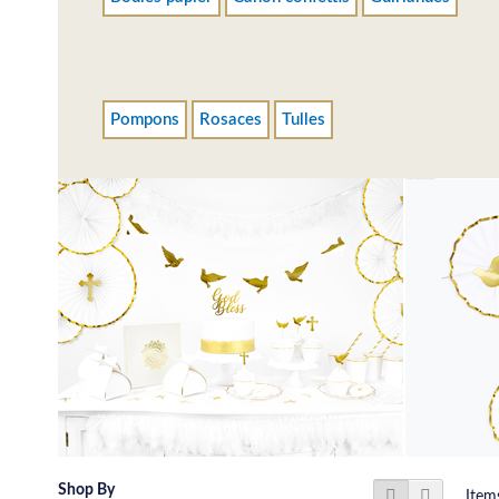
Pompons
Rosaces
Tulles
View
Shop By
Grid
List
Ite