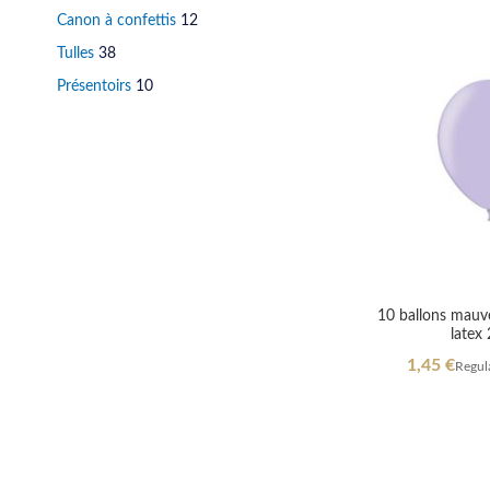
stock
Canon à confettis
12
Tulles
38
Présentoirs
10
10 ballons mauve
latex
Special
1,45 €
Regula
Price
Out
of
Out
Out
Out
stock
of
of
of
stock
stock
stock