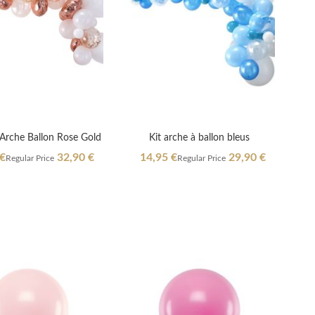
 Arche Ballon Rose Gold
Kit arche à ballon bleus
Special
 €
32,90 €
14,95 €
29,90 €
Regular Price
Regular Price
Price