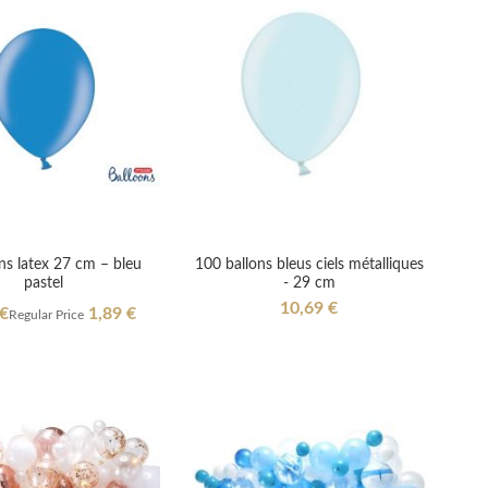
ns latex 27 cm – bleu
100 ballons bleus ciels métalliques
pastel
- 29 cm
10,69 €
l
 €
1,89 €
Regular Price