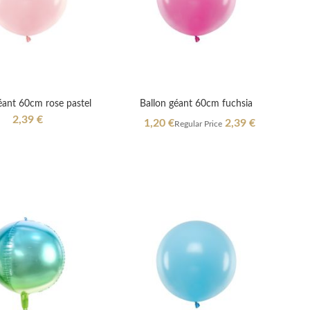
éant 60cm rose pastel
Ballon géant 60cm fuchsia
2,39 €
Special
1,20 €
2,39 €
Regular Price
Price