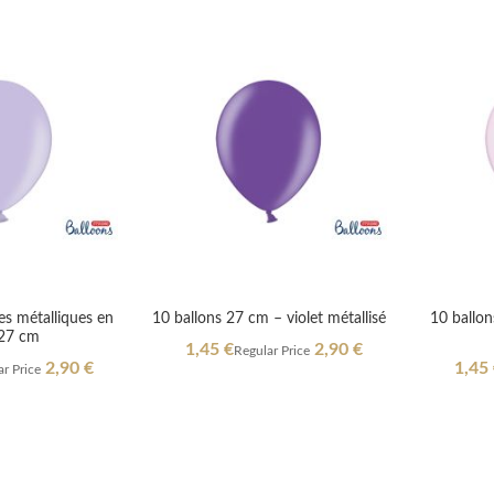
s métalliques en
10 ballons 27 cm – violet métallisé
10 ballo
 27 cm
Special
1,45 €
2,90 €
Regular Price
Price
Specia
2,90 €
1,45
r Price
Price