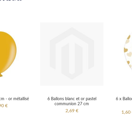
m - or métallisé
6 Ballons blanc et or pastel
6 x Ball
communion 27 cm
90 €
2,69 €
Specia
1,60
Price