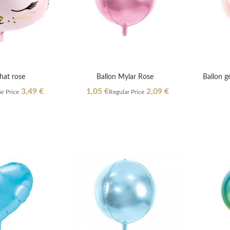
hat rose
Ballon Mylar Rose
Ballon g
Special
3,49 €
1,05 €
2,09 €
r Price
Regular Price
Price