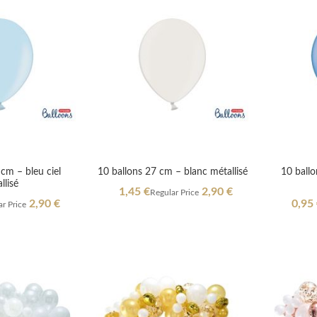
cm – bleu ciel
10 ballons 27 cm – blanc métallisé
10 ballo
llisé
Special
1,45 €
2,90 €
Regular Price
Price
Specia
2,90 €
0,95
r Price
Price