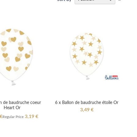
Descend
Directio
on de baudruche coeur
6 x Ballon de baudruche étoile Or
Heart Or
3,49 €
l
 €
3,19 €
Regular Price