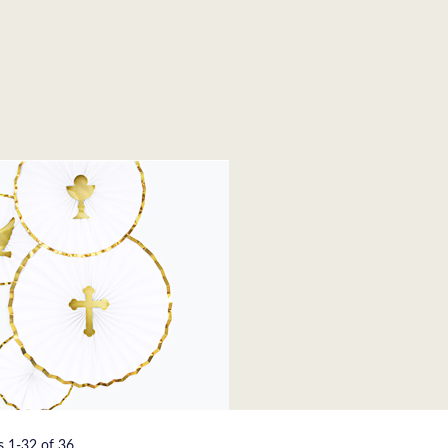
ms
1
-
32
of
36