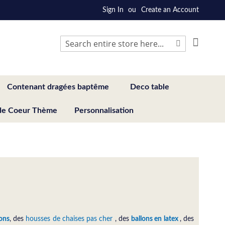
Sign In
Create an Account
My Cart
Search
Search
Contenant dragées baptême
Deco table
de Coeur Thème
Personnalisation
ons
, des
housses de chaises pas cher
, des
ballons en latex
, des