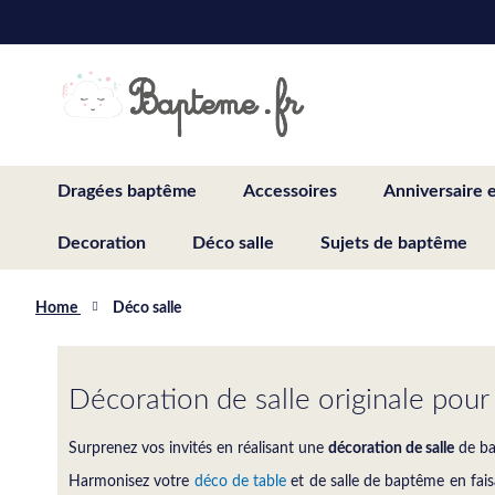
Skip
to
Content
Dragées baptême
Accessoires
Anniversaire 
Decoration
Déco salle
Sujets de baptême
Home
Déco salle
Décoration de salle originale pou
Surprenez vos invités en réalisant une
décoration de salle
de b
Harmonisez votre
déco de table
et de salle de baptême en fai