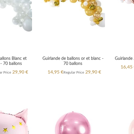
allons Blanc et
Guirlande de ballons or et blanc -
Guirlande
- 70 ballons
70 ballons
Special
16,45
Price
Special
29,90 €
14,95 €
29,90 €
r Price
Regular Price
Price