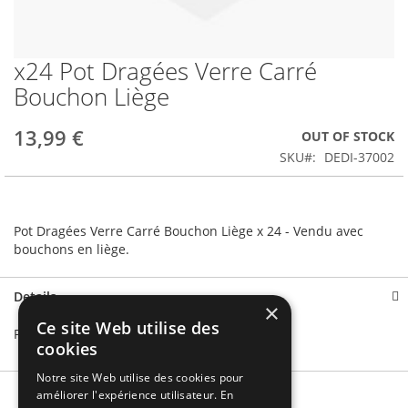
x24 Pot Dragées Verre Carré
Skip
to
Bouchon Liège
the
beginning
13,99 €
OUT OF STOCK
of
the
SKU
DEDI-37002
images
gallery
Pot Dragées Verre Carré Bouchon Liège x 24 - Vendu avec
bouchons en liège.
Details
×
Ce site Web utilise des
Pot Dragées Verre Carré Bouchon Liège x 24
cookies
Notre site Web utilise des cookies pour
améliorer l'expérience utilisateur. En