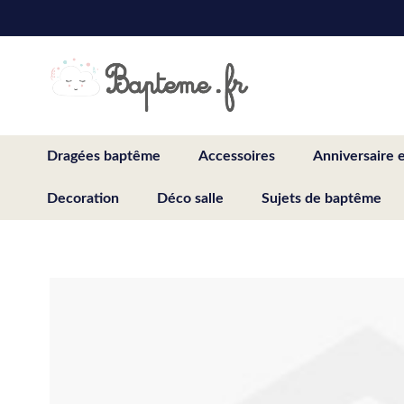
Skip
to
Content
Dragées baptême
Accessoires
Anniversaire 
Decoration
Déco salle
Sujets de baptême
Skip
to
the
end
of
the
images