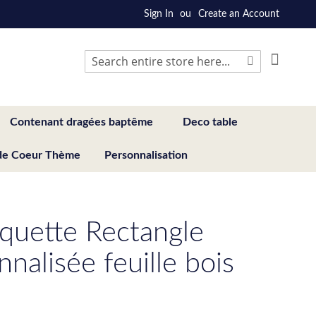
Sign In
Create an Account
My Cart
Search
Search
Contenant dragées baptême
Deco table
de Coeur Thème
Personnalisation
iquette Rectangle
nalisée feuille bois