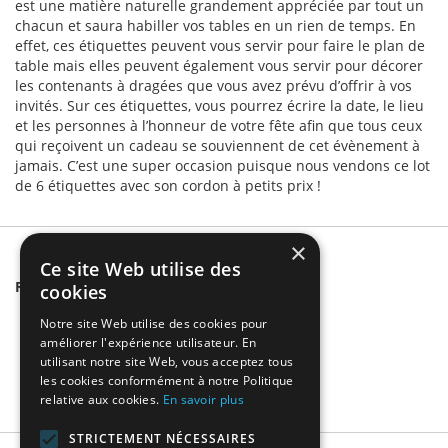
est une matière naturelle grandement appréciée par tout un
chacun et saura habiller vos tables en un rien de temps. En
effet, ces étiquettes peuvent vous servir pour faire le plan de
table mais elles peuvent également vous servir pour décorer
les contenants à dragées que vous avez prévu d’offrir à vos
invités. Sur ces étiquettes, vous pourrez écrire la date, le lieu
et les personnes à l’honneur de votre fête afin que tous ceux
qui reçoivent un cadeau se souviennent de cet évènement à
jamais. C’est une super occasion puisque nous vendons ce lot
de 6 étiquettes avec son cordon à petits prix !
×
Ce site Web utilise des
Related Products
cookies
Notre site Web utilise des cookies pour
améliorer l'expérience utilisateur. En
utilisant notre site Web, vous acceptez tous
les cookies conformément à notre Politique
relative aux cookies.
En savoir plus
STRICTEMENT NÉCESSAIRES