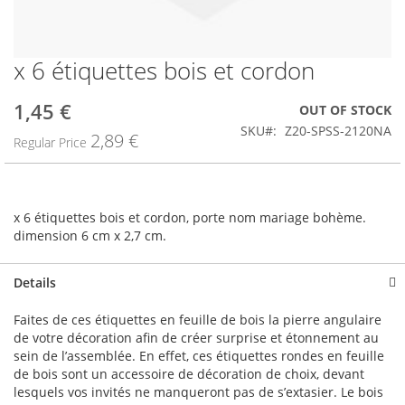
x 6 étiquettes bois et cordon
Skip
to
the
1,45 €
Special
OUT OF STOCK
beginning
Price
SKU
Z20-SPSS-2120NA
2,89 €
of
Regular Price
the
images
gallery
x 6 étiquettes bois et cordon, porte nom mariage bohème.
dimension 6 cm x 2,7 cm.
Details
Faites de ces étiquettes en feuille de bois la pierre angulaire
de votre décoration afin de créer surprise et étonnement au
sein de l’assemblée. En effet, ces étiquettes rondes en feuille
de bois sont un accessoire de décoration de choix, devant
lesquels vos invités ne manqueront pas de s’extasier. Le bois