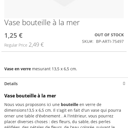
Vase bouteille à la mer
Skip
to
the
1,25 €
Special
OUT OF STOCK
beginning
Price
SKU
BP-ARTI-75497
2,49 €
of
Regular Price
the
images
gallery
Vase en verre
mesurant 13,5 x 6,5 cm.
Details
Vase bouteille à la mer
Nous vous proposons ici une
bouteille
en verre de
dimensions13,5 x 6,5 cm. Il s'agit en fait d'un vase qui pourra
orner une table d'événement . A l'intérieur, vous pourrez
placer diverses choses : des fleurs, du sable, des perles
gélifiées, des pétales de fleurs, de l'eau colorée, suivant le