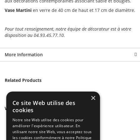
aux décorations contemporaines associant sable et bougies.
Vase Martini
en verre de 40 cm de haut et 17 cm de diamètre.
Pour tout renseignement, notre équipe de décorateur est à votre
disposition au 04.93.45.77.10.
More Information
Related Products
×
Ce site Web utilise des
We found other products you might like!
cookies
Notre site Web utilise des cookies pour
améliorer l'expérience utilisateur. En
utilisant notre site Web, vous acceptez tous
les cookies conformément à notre Politique