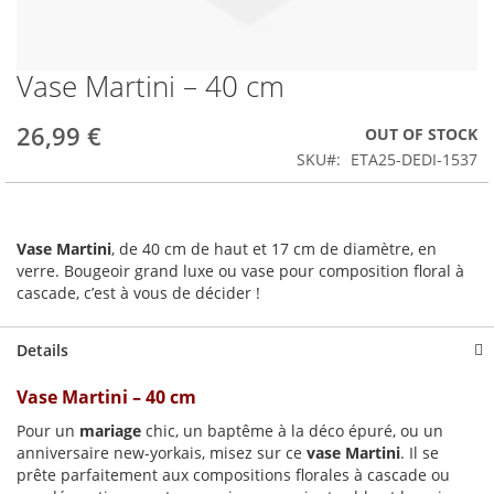
Vase Martini – 40 cm
Skip
to
the
26,99 €
OUT OF STOCK
beginning
SKU
ETA25-DEDI-1537
of
the
images
gallery
Vase Martini
, de 40 cm de haut et 17 cm de diamètre, en
verre. Bougeoir grand luxe ou vase pour composition floral à
cascade, c’est à vous de décider !
Details
Vase Martini – 40 cm
Pour un
mariage
chic, un baptême à la déco épuré, ou un
anniversaire new-yorkais, misez sur ce
vase Martini
. Il se
prête parfaitement aux compositions florales à cascade ou