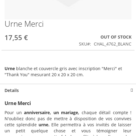
Urne Merci
Skip
to
the
17,55 €
OUT OF STOCK
beginning
SKU
CHAL_4762_BLANC
of
the
images
gallery
Urne
blanche et couvercle gris avec inscription "Merci" et
"Thank You" mesurant 20 x 20 x 20 cm.
Details
Urne Merci
Pour un
anniversaire, un mariage,
chaque détail compte !
N'oubliez donc pas de mettre à disposition de vos convives
cette splendide
urne.
Elle permettra à vos invités de laisser
un petit quelque chose et vous témoigner leur