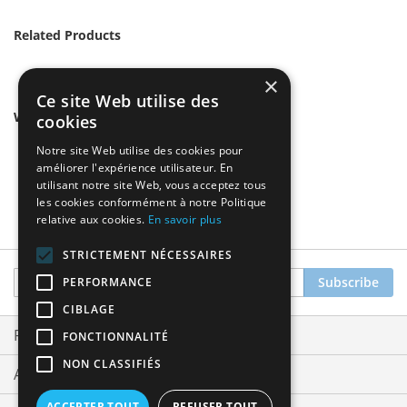
Related Products
×
Ce site Web utilise des
We found other products you might like!
cookies
Notre site Web utilise des cookies pour
améliorer l'expérience utilisateur. En
utilisant notre site Web, vous acceptez tous
les cookies conformément à notre Politique
relative aux cookies.
En savoir plus
STRICTEMENT NÉCESSAIRES
Sign
Subscribe
PERFORMANCE
Up
CIBLAGE
for
Our
Privacy and Cookie Policy
FONCTIONNALITÉ
Newsletter:
NON CLASSIFIÉS
Advanced Search
ACCEPTER TOUT
REFUSER TOUT