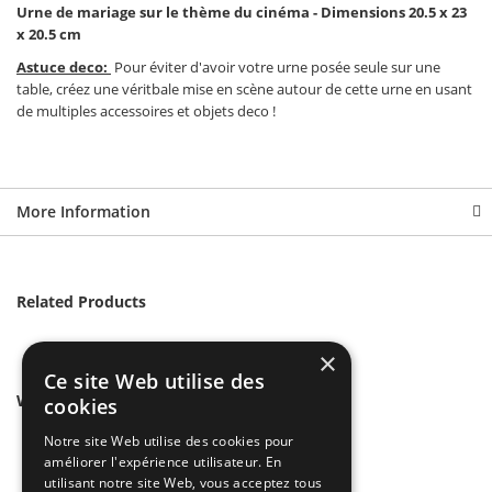
Urne de mariage sur le thème du cinéma - Dimensions 20.5 x 23
x 20.5 cm
Astuce deco:
Pour éviter d'avoir votre urne posée seule sur une
table, créez une véritbale mise en scène autour de cette urne en usant
de multiples accessoires et objets deco !
More Information
Related Products
×
Ce site Web utilise des
We found other products you might like!
cookies
Notre site Web utilise des cookies pour
améliorer l'expérience utilisateur. En
utilisant notre site Web, vous acceptez tous