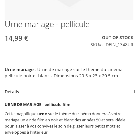
Urne mariage - pellicule
Skip
to
the
14,99 €
OUT OF STOCK
beginning
SKU
DEIN_1348UR
of
the
images
gallery
Urne mariage
: Urne de mariage sur le thème du cinéma -
pellicule noir et blanc - Dimensions 20.5 x 23 x 20.5 cm
Details
URNE DE MARIAGE - pellicule film
Cette magnifique
urne
sur le thème du cinéma donnera à votre
mariage un air de film en noir et blanc des années 50 et sera idéale
pour laisser à vos convives le soin de glisser leurs petits mots et
enveloppes à l'intérieur !