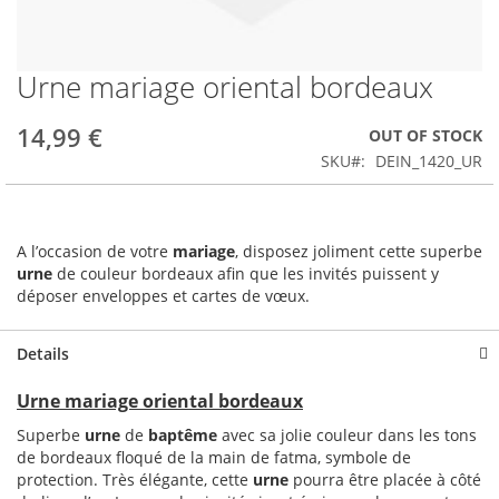
Urne mariage oriental bordeaux
Skip
to
the
14,99 €
OUT OF STOCK
beginning
SKU
DEIN_1420_UR
of
the
images
gallery
A l’occasion de votre
mariage
, disposez joliment cette superbe
urne
de couleur bordeaux afin que les invités puissent y
déposer enveloppes et cartes de vœux.
Details
Urne mariage oriental bordeaux
Superbe
urne
de
baptême
avec sa jolie couleur dans les tons
de bordeaux floqué de la main de fatma, symbole de
protection. Très élégante, cette
urne
pourra être placée à côté