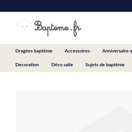
Skip
to
Content
Dragées baptême
Accessoires
Anniversaire 
Decoration
Déco salle
Sujets de baptême
Skip
to
the
end
of
the
images