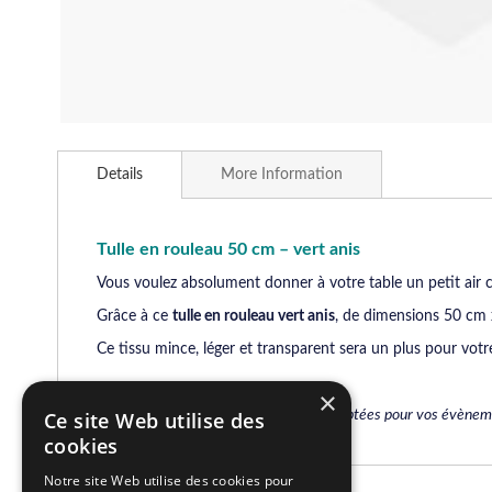
Skip
to
Details
More Information
the
beginning
of
the
Tulle en rouleau 50 cm – vert anis
images
Vous voulez absolument donner à votre table un petit air c
gallery
Grâce à ce
tulle en rouleau vert anis
, de dimensions 50 cm 
Ce tissu mince, léger et transparent sera un plus pour votr
×
Des idées de décorations variées et adaptées pour vos évènem
Ce site Web utilise des
cookies
Notre site Web utilise des cookies pour