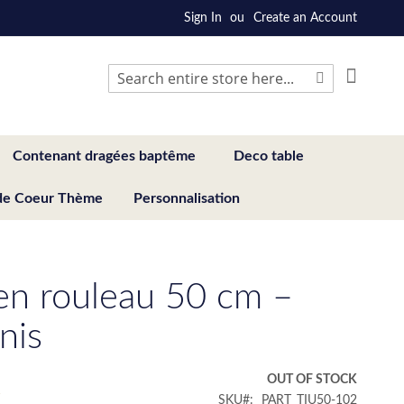
Sign In
Create an Account
My Cart
Search
Search
Contenant dragées baptême
Deco table
de Coeur Thème
Personnalisation
 en rouleau 50 cm –
nis
€
OUT OF STOCK
SKU
PART_TIU50-102