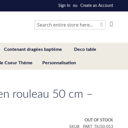
Sign In
Create an Account
My Cart
Search
Search
Contenant dragées baptême
Deco table
de Coeur Thème
Personnalisation
 en rouleau 50 cm –
€
OUT OF STOCK
SKU
PART_TIU50-013