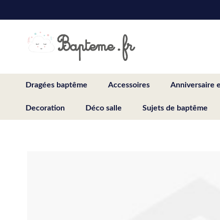
Skip
to
Content
Dragées baptême
Accessoires
Anniversaire 
Decoration
Déco salle
Sujets de baptême
Skip
to
the
end
of
the
images