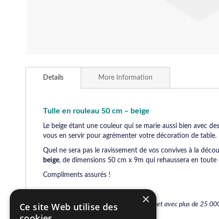
Skip
to
Details
More Information
the
beginning
of
the
Tulle en rouleau 50 cm – beige
images
Le beige étant une couleur qui se marie aussi bien avec des
gallery
vous en servir pour agrémenter votre décoration de table.
Quel ne sera pas le ravissement de vos convives à la décou
beige
, de dimensions 50 cm x 9m qui rehaussera en toute di
Compliments assurés !
×
Leader de la décoration festive sur internet avec plus de 25 00
Ce site Web utilise des
cookies