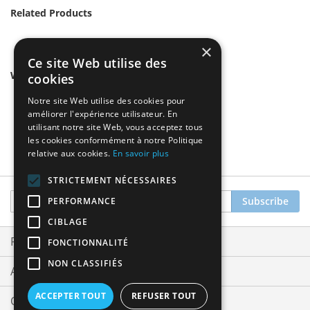
Related Products
×
Ce site Web utilise des
We found other products you might like!
cookies
Notre site Web utilise des cookies pour
améliorer l'expérience utilisateur. En
utilisant notre site Web, vous acceptez tous
les cookies conformément à notre Politique
relative aux cookies.
En savoir plus
STRICTEMENT NÉCESSAIRES
Sign
Subscribe
PERFORMANCE
Up
CIBLAGE
for
Our
Privacy and Cookie Policy
FONCTIONNALITÉ
Newsletter:
NON CLASSIFIÉS
Advanced Search
ACCEPTER TOUT
REFUSER TOUT
Orders and Returns