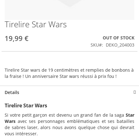
Tirelire Star Wars
Skip
to
the
19,99 €
OUT OF STOCK
beginning
SKU
DEKO_204003
of
the
images
gallery
Tirelire Star wars de 19 centimètres et remplies de bonbons à
la fraise ! Un anniversaire Star wars réussi à prix fou !
Details
Tirelire Star Wars
Si votre petit garçon est devenu un grand fan de la saga
Star
Wars
avec ses personnages emblématiques et ses batailles
de sabres laser, alors nous avons quelque chose qui devrait
vous intéresser.