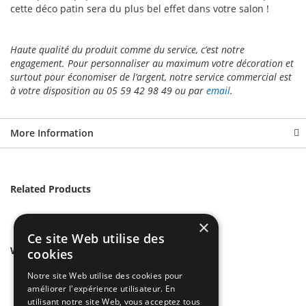
cette déco patin sera du plus bel effet dans votre salon !
Haute qualité du produit comme du service, c’est notre
engagement. Pour personnaliser au maximum votre décoration et
surtout pour économiser de l’argent, notre service commercial est
à votre disposition au 05 59 42 98 49 ou par
email
.
More Information
Related Products
×
Ce site Web utilise des
We found other products you might like!
cookies
Notre site Web utilise des cookies pour
améliorer l'expérience utilisateur. En
utilisant notre site Web, vous acceptez tous