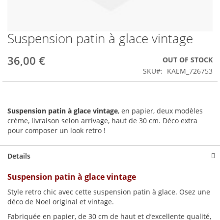
Suspension patin à glace vintage
Skip
to
the
36,00 €
OUT OF STOCK
beginning
SKU
KAEM_726753
of
the
images
gallery
Suspension patin à glace vintage
, en papier, deux modèles
crème, livraison selon arrivage, haut de 30 cm. Déco extra
pour composer un look retro !
Details
Suspension patin à glace vintage
Style retro chic avec cette suspension patin à glace. Osez une
déco de Noel original et vintage.
Fabriquée en papier, de 30 cm de haut et d’excellente qualité,