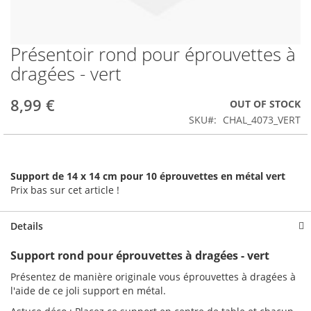
Présentoir rond pour éprouvettes à
Skip
to
dragées - vert
the
beginning
8,99 €
OUT OF STOCK
of
the
SKU
CHAL_4073_VERT
images
gallery
Support de 14 x 14 cm pour 10 éprouvettes en métal vert
Prix bas sur cet article !
Details
Support rond pour éprouvettes à dragées - vert
Présentez de manière originale vous éprouvettes à dragées à
l'aide de ce joli support en métal.