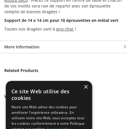
Astuce déco
: Placez ce support en centre de table et chacun
de vos invités sera ravi de repartir avec son éprouvette
remplie de bonnes dragées !
Support de 14 x 14 cm pour 10 éprouvettes en métal vert
Toutes nos dragées sont à
prix choc
!
More Information
Related Products
×
Ce site Web utilise des
We found other products you might like!
cookies
Notre site Web utilise des cookies pour
améliorer l'expérience utilisateur. En
utilisant notre site Web, vous acceptez tous
les cookies conformément à notre Politique
relative aux cookies.
En savoir plus