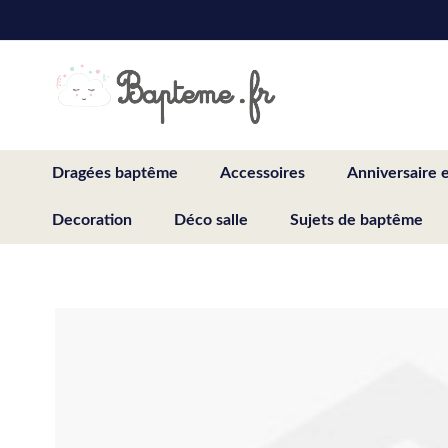
Skip
to
Content
Dragées baptême
Accessoires
Anniversaire 
Decoration
Déco salle
Sujets de baptême
Skip
to
the
end
of
the
images