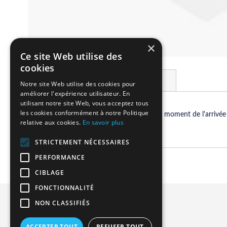
×
Ce site Web utilise des
Skip
cookies
to
Details
More Information
the
Notre site Web utilise des cookies pour
beginning
améliorer l'expérience utilisateur. En
of
utilisant notre site Web, vous acceptez tous
the
les cookies conformément à notre Politique
Tchin tchin ! Vous ferez l'unanimité au moment de l'arriv
relative aux cookies.
En savoir plus
images
champagne.
gallery
STRICTEMENT NÉCESSAIRES
PERFORMANCE
CIBLAGE
FONCTIONNALITÉ
Privacy and Cookie Policy
NON CLASSIFIÉS
Advanced Search
ACCEPTER TOUT
REFUSER TOUT