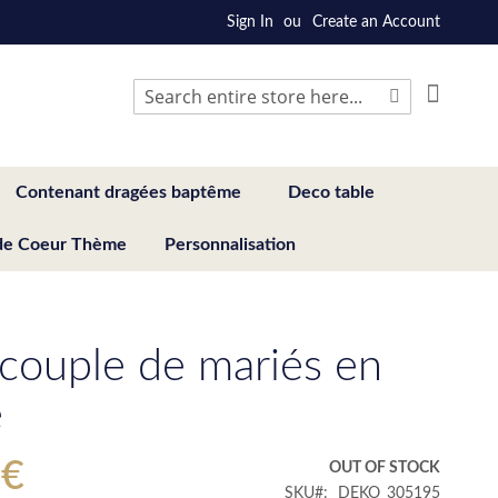
Sign In
Create an Account
My Cart
Search
Search
Contenant dragées baptême
Deco table
de Coeur Thème
Personnalisation
 couple de mariés en
e
 €
OUT OF STOCK
SKU
DEKO_305195