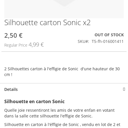
Silhouette carton Sonic x2
Skip
to
the
2,50 €
Special
OUT OF STOCK
beginning
Price
SKU
T5-fh-016001411
4,99 €
of
Regular Price
the
images
gallery
2 Silhouettes carton à l'effigie de Sonic d'une hauteur de 30
cm !
Details
Silhouette en carton Sonic
Quelle joie ressentiront les amis de votre enfan en votant
dans la salle cette silhouette l'effigie de Sonic.
Silhouette en carton à l'éffigie de Sonic , vendu en lot de 2 et