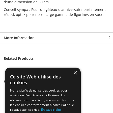
d'une dimension de 30 cm
Conseil sympa
: Pour un gâteau d'anniversaire parfaitement
réussi, optez pour notre large gamme de figurines en sucre !
More Information
Related Products
×
Ce site Web utilise des
We found other products you might like!
cookies
Notre site Web utilise des cookies pour
améliorer l'expérience utilisateur. En
utilisant notre site Web, vous acceptez tous
les cookies conformément à notre Politique
relative aux cookies.
En savoir plus