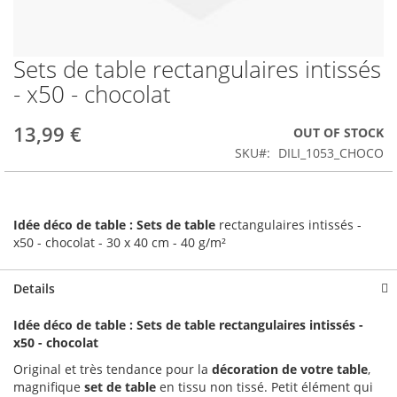
Sets de table rectangulaires intissés
Skip
to
- x50 - chocolat
the
beginning
13,99 €
OUT OF STOCK
of
the
SKU
DILI_1053_CHOCO
images
gallery
Idée déco de table : Sets de table
rectangulaires intissés -
x50 - chocolat - 30 x 40 cm - 40 g/m²
Details
Idée déco de table : Sets de table rectangulaires intissés -
x50 - chocolat
Original et très tendance pour la
décorat
ion de votre table
,
magnifique
set de table
en tissu non tissé. Petit élément qui