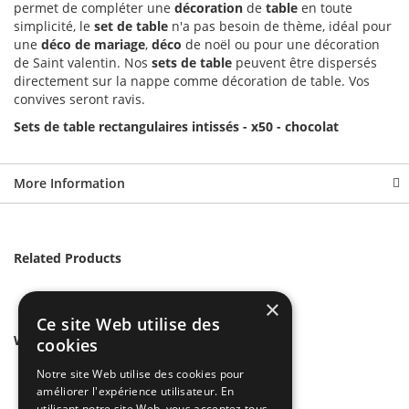
permet de compléter une
décoration
de
table
en toute
simplicité, le
set de table
n'a pas besoin de thème, idéal pour
une
déco de mariage
,
déco
de noël ou pour une décoration
de Saint valentin. Nos
sets de table
peuvent être dispersés
directement sur la nappe comme décoration de table. Vos
convives seront ravis.
Sets de table rectangulaires intissés - x50 - chocolat
More Information
Related Products
×
Ce site Web utilise des
We found other products you might like!
cookies
Notre site Web utilise des cookies pour
améliorer l'expérience utilisateur. En
utilisant notre site Web, vous acceptez tous