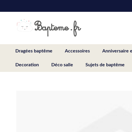
Skip
to
Content
Dragées baptême
Accessoires
Anniversaire 
Decoration
Déco salle
Sujets de baptême
Skip
to
the
end
of
the
images