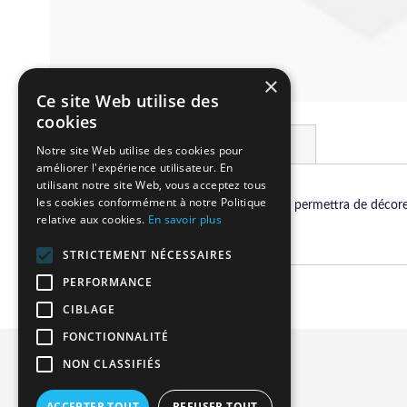
×
Ce site Web utilise des
Skip
cookies
to
Details
More Information
the
Notre site Web utilise des cookies pour
beginning
améliorer l'expérience utilisateur. En
of
utilisant notre site Web, vous acceptez tous
the
les cookies conformément à notre Politique
Ce magnifique set de table cœur vous permettra de décorer v
relative aux cookies.
En savoir plus
images
festive.
gallery
STRICTEMENT NÉCESSAIRES
PERFORMANCE
CIBLAGE
FONCTIONNALITÉ
Privacy and Cookie Policy
NON CLASSIFIÉS
Advanced Search
ACCEPTER TOUT
REFUSER TOUT