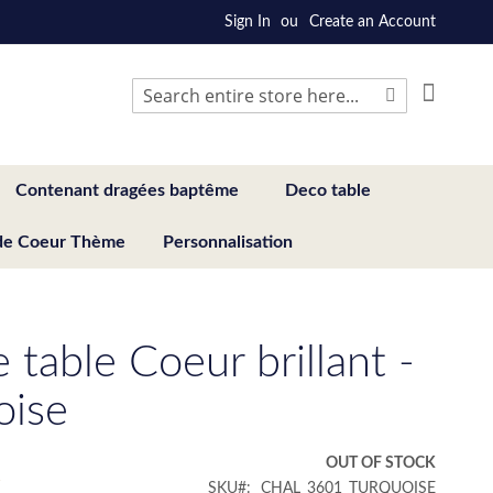
Sign In
Create an Account
My Cart
Search
Search
Contenant dragées baptême
Deco table
de Coeur Thème
Personnalisation
 table Coeur brillant -
oise
€
OUT OF STOCK
SKU
CHAL_3601_TURQUOISE