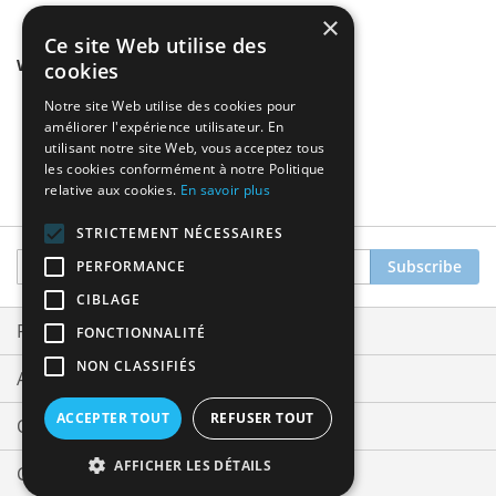
×
Ce site Web utilise des
We found other products you might like!
cookies
Notre site Web utilise des cookies pour
améliorer l'expérience utilisateur. En
utilisant notre site Web, vous acceptez tous
les cookies conformément à notre Politique
relative aux cookies.
En savoir plus
STRICTEMENT NÉCESSAIRES
Sign
Subscribe
PERFORMANCE
Up
CIBLAGE
for
Our
Privacy and Cookie Policy
FONCTIONNALITÉ
Newsletter:
NON CLASSIFIÉS
Advanced Search
ACCEPTER TOUT
REFUSER TOUT
Orders and Returns
AFFICHER LES DÉTAILS
Contact Us