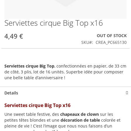
Serviettes cirque Big Top x16
Skip
to
the
4,49 €
OUT OF STOCK
beginning
SKU
CREA_PC665130
of
the
images
gallery
Serviettes cirque Big Top
, confectionnées en papier, de 33 cm
de côté, 3 plis, lot de 16 unités. Superbe idée pour composer
une belle table d’anniversaire !
Details
Serviettes cirque Big Top x16
Une sweet table festive, des
chapeaux de clown
sur les
petites têtes blondes et une
décoration de table
colorée et
pleine de vie ! C’est l’image que nous nous faisons d’un