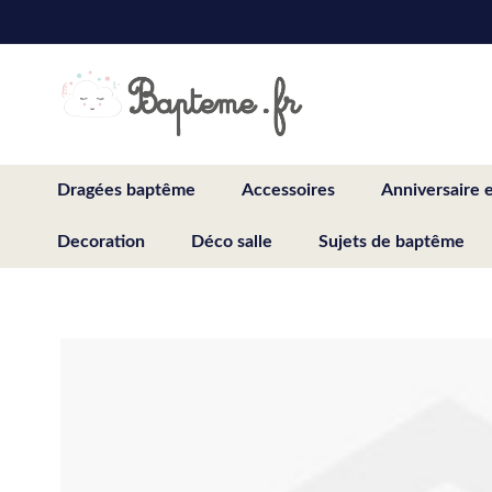
Skip
to
Content
Dragées baptême
Accessoires
Anniversaire 
Decoration
Déco salle
Sujets de baptême
Skip
to
the
end
of
the
images