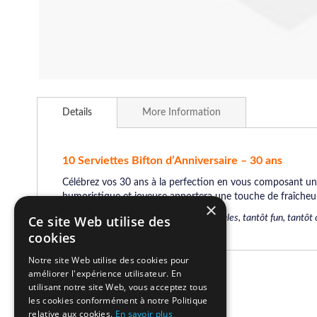
Skip
to
Details
More Information
the
beginning
of
the
10 Serviettes Bifton d’Anniversaire – 30 ans
images
Célébrez vos 30 ans à la perfection en vous composant une 
gallery
humoristique et joyeuse apportera une touche de fraîcheur 
×
Composer des décorations tantôt originales, tantôt fun, tantôt chi
Ce site Web utilise des
cookies
Notre site Web utilise des cookies pour
améliorer l'expérience utilisateur. En
Related Products
utilisant notre site Web, vous acceptez tous
les cookies conformément à notre Politique
relative aux cookies.
En savoir plus