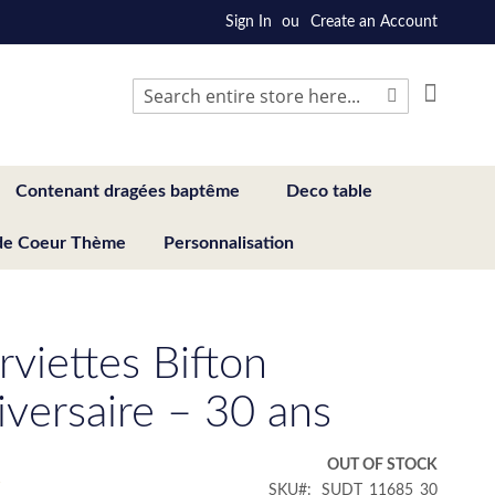
Sign In
Create an Account
My Cart
Search
Search
Contenant dragées baptême
Deco table
de Coeur Thème
Personnalisation
rviettes Bifton
iversaire – 30 ans
€
OUT OF STOCK
SKU
SUDT_11685_30