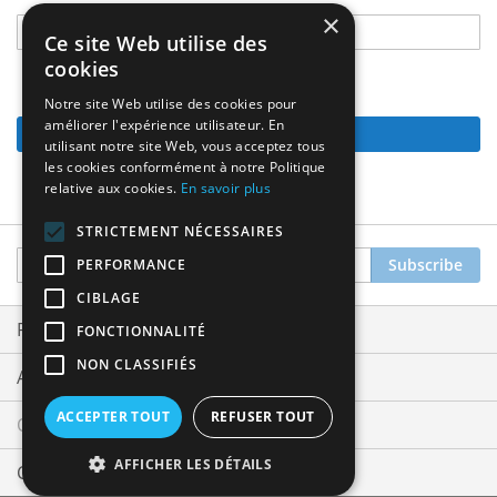
×
Ce site Web utilise des
cookies
Notre site Web utilise des cookies pour
améliorer l'expérience utilisateur. En
Continue
utilisant notre site Web, vous acceptez tous
les cookies conformément à notre Politique
relative aux cookies.
En savoir plus
STRICTEMENT NÉCESSAIRES
Sign
Subscribe
PERFORMANCE
Up
CIBLAGE
for
Our
Privacy and Cookie Policy
FONCTIONNALITÉ
Newsletter:
NON CLASSIFIÉS
Advanced Search
ACCEPTER TOUT
REFUSER TOUT
Orders and Returns
AFFICHER LES DÉTAILS
Contact Us