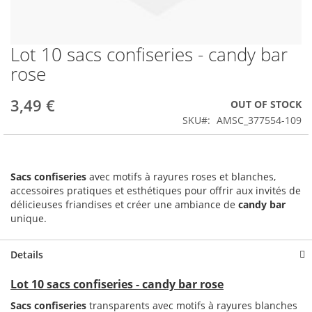
Lot 10 sacs confiseries - candy bar
Skip
to
rose
the
beginning
3,49 €
OUT OF STOCK
of
the
SKU
AMSC_377554-109
images
gallery
Sacs confiseries
avec motifs à rayures roses et blanches,
accessoires pratiques et esthétiques pour offrir aux invités de
délicieuses friandises et créer une ambiance de
candy bar
unique.
Details
Lot 10 sacs confiseries - candy bar rose
Sacs confiseries
transparents avec motifs à rayures blanches