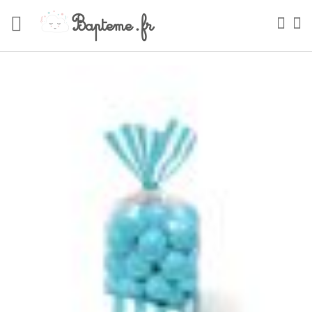
Skip
to
Sea
My
Content
Skip
to
the
end
of
the
images
gallery