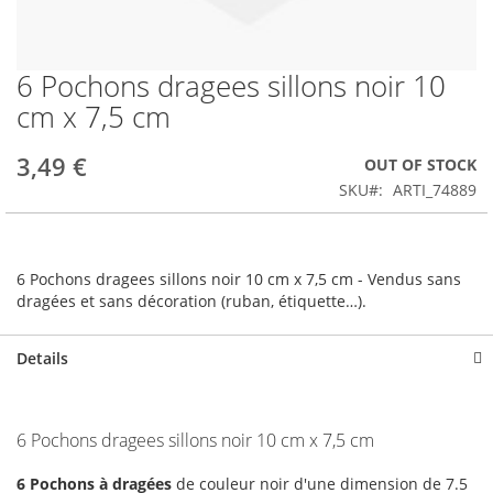
6 Pochons dragees sillons noir 10
Skip
to
cm x 7,5 cm
the
beginning
3,49 €
OUT OF STOCK
of
the
SKU
ARTI_74889
images
gallery
6 Pochons dragees sillons noir 10 cm x 7,5 cm - Vendus sans
dragées et sans décoration (ruban, étiquette…).
Details
6 Pochons dragees sillons noir 10 cm x 7,5 cm
6 Pochons à dragées
de couleur noir d'une dimension de 7.5