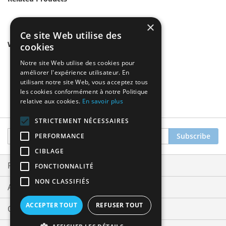
×
Ce site Web utilise des
We found other products you might like!
cookies
Notre site Web utilise des cookies pour
améliorer l'expérience utilisateur. En
utilisant notre site Web, vous acceptez tous
les cookies conformément à notre Politique
relative aux cookies.
En savoir plus
STRICTEMENT NÉCESSAIRES
Sign
Subscribe
PERFORMANCE
Up
CIBLAGE
for
Our
Privacy and Cookie Policy
FONCTIONNALITÉ
Newsletter:
NON CLASSIFIÉS
Advanced Search
ACCEPTER TOUT
REFUSER TOUT
Orders and Returns