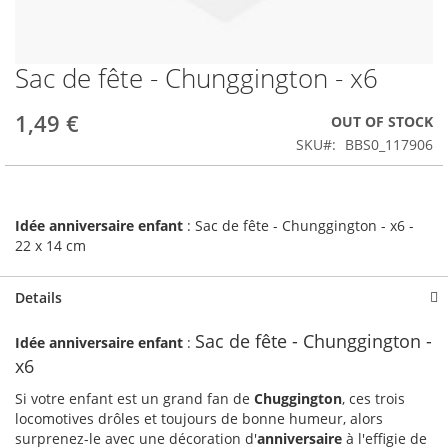
Sac de fête - Chunggington - x6
Skip
to
the
1,49 €
OUT OF STOCK
beginning
SKU
BBS0_117906
of
the
images
gallery
Idée anniversaire enfant
: Sac de fête - Chunggington - x6 -
22 x 14 cm
Details
Sac de fête - Chunggington -
Idée anniversaire enfant
:
x6
Si votre enfant est un grand fan de
Chuggington
, ces trois
locomotives drôles et toujours de bonne humeur, alors
surprenez-le avec une décoration d'
anniversaire
à l'effigie de