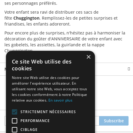
ses personnages préférés.
Votre enfant sera ravi de distribuer ces sacs de
fête
Chuggington
. Remplissez-les de petites surprises et
friandises, les enfants adoreront.
Pour encore plus de surprises, n'hésitez pas à harmoniser la
décoration du goûter d'ANNIVERSAIRE de votre enfant avec
les gobelets, les assiettes, la guirlande et la nappe
Chunggington.
×
Ce site Web utilise des
cookies
More Information
Notre site Web utilise des cookies pour
améliorer l'expérience utilisateur. En
utilisant notre site Web, vous acceptez tous
les cookies conformément à notre Politique
relative aux cookies.
En savoir plus
STRICTEMENT NÉCESSAIRES
Sign
Subscribe
PERFORMANCE
Up
CIBLAGE
for