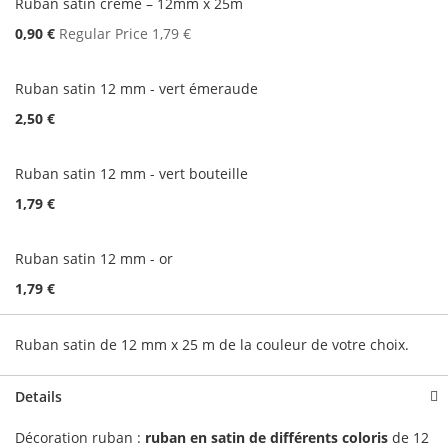
Ruban satin crème – 12mm x 25m
Special
0,90 €
Regular Price
1,79 €
Price
Ruban satin 12 mm - vert émeraude
2,50 €
Ruban satin 12 mm - vert bouteille
1,79 €
Ruban satin 12 mm - or
1,79 €
Ruban satin de 12 mm x 25 m de la couleur de votre choix.
Details
Décoration ruban :
ruban en satin de différents coloris
de 12