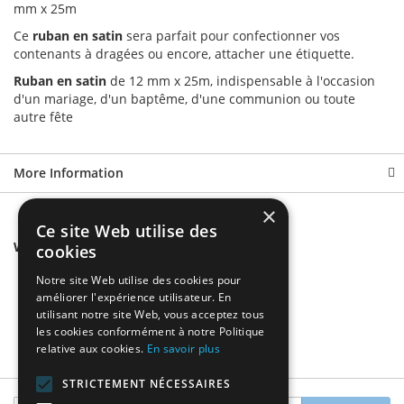
mm x 25m
Ce
ruban en satin
sera parfait pour confectionner vos
contenants à dragées ou encore, attacher une étiquette.
Ruban en satin
de 12 mm x 25m, indispensable à l'occasion
d'un mariage, d'un baptême, d'une communion ou toute
autre fête
More Information
×
Ce site Web utilise des
We found other products you might like!
cookies
Notre site Web utilise des cookies pour
améliorer l'expérience utilisateur. En
utilisant notre site Web, vous acceptez tous
les cookies conformément à notre Politique
relative aux cookies.
En savoir plus
STRICTEMENT NÉCESSAIRES