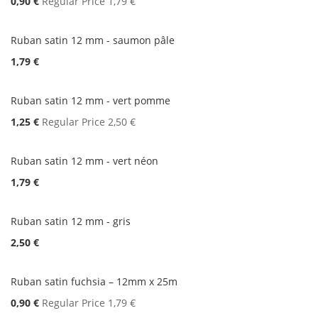
Special
0,90 €
Regular Price
1,79 €
Price
Ruban satin 12 mm - saumon pâle
1,79 €
Ruban satin 12 mm - vert pomme
Special
1,25 €
Regular Price
2,50 €
Price
Ruban satin 12 mm - vert néon
1,79 €
Ruban satin 12 mm - gris
2,50 €
Ruban satin fuchsia – 12mm x 25m
Special
0,90 €
Regular Price
1,79 €
Price