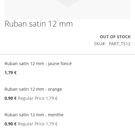
Ruban satin 12 mm
Skip
to
the
OUT OF STOCK
beginning
SKU
PART_TS12
of
the
Grouped
images
product
Ruban satin 12 mm - jaune foncé
gallery
items
1,79 €
Ruban satin 12 mm - orange
Special
0,90 €
Regular Price
1,79 €
Price
Ruban satin 12 mm - menthe
Special
0,90 €
Regular Price
1,79 €
Price