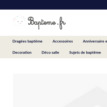
Skip
to
Content
Dragées baptême
Accessoires
Anniversaire 
Decoration
Déco salle
Sujets de baptême
Skip
to
the
end
of
the
images