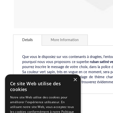
Skip
to
Details
More Information
the
beginning
of
the
Que vous le disposiez sur vos contenants à dragées, l’entou
images
pourquoi nous vous proposons ce superbe
ruban satiné v
gallery
pourrez inscrire le message de votre choix, dans la police d
Sa couleur vert sapin, très en vogue en ce moment, sera p
avec la décoration de votre de mariage de thème champê
×
bonbonnières, des lampions que vous trouverez évidemment 
Ce site Web utilise des
cookies
Notre site Web utilise des cookies pour
améliorer l'expérience utilisateur. En
Related Products
utilisant notre site Web, vous acceptez tous
les cookies conformément à notre Politique