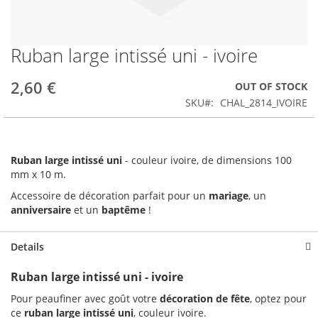
Ruban large intissé uni - ivoire
Skip
to
the
2,60 €
OUT OF STOCK
beginning
SKU
CHAL_2814_IVOIRE
of
the
images
gallery
Ruban large intissé uni
- couleur ivoire, de dimensions 100
mm x 10 m.
Accessoire de décoration parfait pour un
mariage
, un
anniversaire
et un
baptême
!
Details
Ruban large intissé uni - ivoire
Pour peaufiner avec goût votre
décoration de fête
, optez pour
ce
ruban large intissé uni
, couleur ivoire.