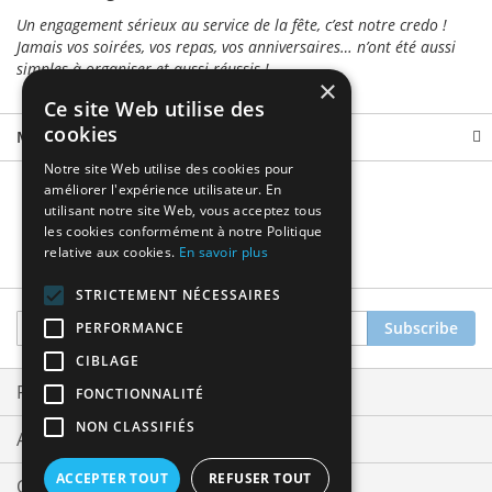
Un engagement sérieux au service de la fête, c’est notre credo !
Jamais vos soirées, vos repas, vos anniversaires… n’ont été aussi
simples à organiser et aussi réussis !
×
Ce site Web utilise des
cookies
More Information
Notre site Web utilise des cookies pour
améliorer l'expérience utilisateur. En
utilisant notre site Web, vous acceptez tous
les cookies conformément à notre Politique
relative aux cookies.
En savoir plus
STRICTEMENT NÉCESSAIRES
Sign
Subscribe
PERFORMANCE
Up
CIBLAGE
for
Our
Privacy and Cookie Policy
FONCTIONNALITÉ
Newsletter:
NON CLASSIFIÉS
Advanced Search
ACCEPTER TOUT
REFUSER TOUT
Orders and Returns