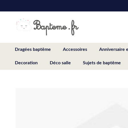
Skip
to
Content
Dragées baptême
Accessoires
Anniversaire 
Decoration
Déco salle
Sujets de baptême
Skip
to
the
end
of
the
images