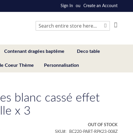
Sign In
Create an Account
My Cart
Search
Search
Contenant dragées baptême
Deco table
de Coeur Thème
Personnalisation
es blanc cassé effet
lle x 3
€
OUT OF STOCK
SKU
BC220-PART-RPK23-008Z