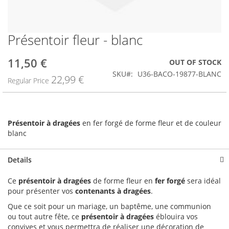
Présentoir fleur - blanc
Skip
to
the
11,50 €
Special
OUT OF STOCK
beginning
Price
SKU
U36-BACO-19877-BLANC
22,99 €
of
Regular Price
the
images
gallery
Présentoir à dragées
en fer forgé de forme fleur et de couleur
blanc
Details
Ce
présentoir à dragées
de forme fleur en
fer forgé
sera idéal
pour présenter vos
contenants à dragées
.
Que ce soit pour un mariage, un baptême, une communion
ou tout autre fête, ce
présentoir à dragées
éblouira vos
convives et vous permettra de réaliser une décoration de