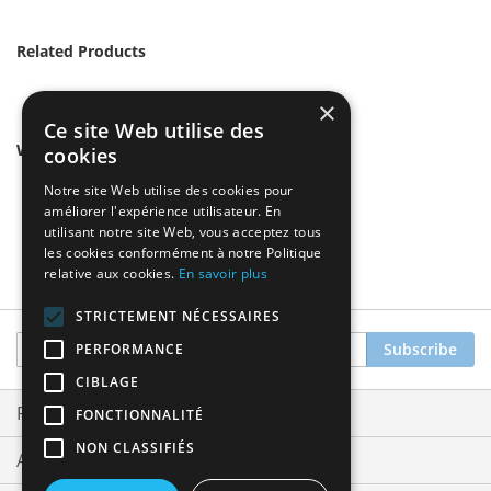
Related Products
×
Ce site Web utilise des
We found other products you might like!
cookies
Notre site Web utilise des cookies pour
améliorer l'expérience utilisateur. En
utilisant notre site Web, vous acceptez tous
les cookies conformément à notre Politique
relative aux cookies.
En savoir plus
STRICTEMENT NÉCESSAIRES
Sign
Subscribe
PERFORMANCE
Up
CIBLAGE
for
Our
Privacy and Cookie Policy
FONCTIONNALITÉ
Newsletter:
NON CLASSIFIÉS
Advanced Search