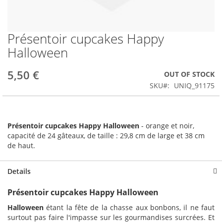
Présentoir cupcakes Happy
Skip
to
Halloween
the
beginning
5,50 €
OUT OF STOCK
of
the
SKU
UNIQ_91175
images
gallery
Présentoir cupcakes Happy Halloween
- orange et noir,
capacité de 24 gâteaux, de taille : 29,8 cm de large et 38 cm
de haut.
Details
Présentoir cupcakes Happy Halloween
Halloween
étant la fête de la chasse aux bonbons, il ne faut
surtout pas faire l'impasse sur les gourmandises surcrées. Et