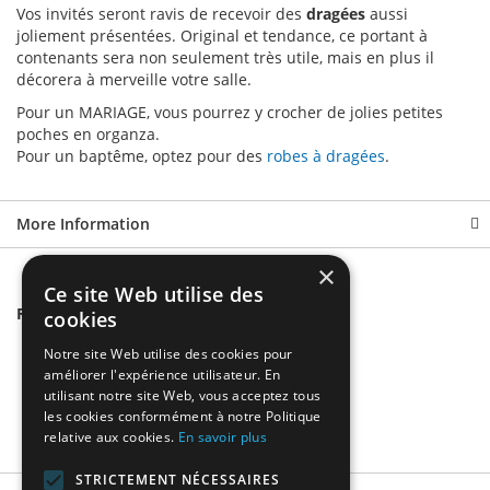
Vos invités seront ravis de recevoir des
dragées
aussi
joliement présentées. Original et tendance, ce portant à
contenants sera non seulement très utile, mais en plus il
décorera à merveille votre salle.
Pour un MARIAGE, vous pourrez y crocher de jolies petites
poches en organza.
Pour un baptême, optez pour des
robes à dragées
.
More Information
×
Ce site Web utilise des
Related Products
cookies
Notre site Web utilise des cookies pour
améliorer l'expérience utilisateur. En
utilisant notre site Web, vous acceptez tous
les cookies conformément à notre Politique
relative aux cookies.
En savoir plus
STRICTEMENT NÉCESSAIRES