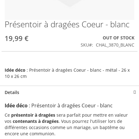
Présentoir à dragées Coeur - blanc
Skip
to
the
19,99 €
OUT OF STOCK
beginning
SKU
CHAL_3870_BLANC
of
the
images
gallery
Idée déco
: Présentoir à dragées Coeur - blanc - métal - 26 x
10 x 26 cm
Details
Idée déco
: Présentoir à dragées Coeur - blanc
Ce
présentoir à dragées
sera parfait pour mettre en valeur
vos
contenants à dragées
. Vous pourrez l'utiliser lors de
différentes occasions comme un mariage, un baptême ou
encore une communion.