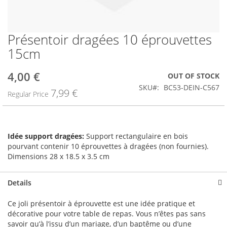
Présentoir dragées 10 éprouvettes
Skip
to
15cm
the
beginning
4,00 €
Special
OUT OF STOCK
of
Price
the
SKU
BC53-DEIN-C567
7,99 €
Regular Price
images
gallery
Idée support dragées:
Support rectangulaire en bois
pourvant contenir 10 éprouvettes à dragées (non fournies).
Dimensions 28 x 18.5 x 3.5 cm
Details
Ce joli présentoir à éprouvette est une idée pratique et
décorative pour votre table de repas. Vous n’êtes pas sans
savoir qu’à l’issu d’un mariage, d’un baptême ou d’une