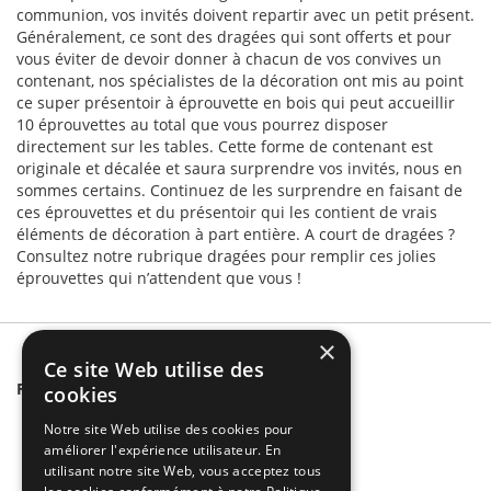
communion, vos invités doivent repartir avec un petit présent.
Généralement, ce sont des dragées qui sont offerts et pour
vous éviter de devoir donner à chacun de vos convives un
contenant, nos spécialistes de la décoration ont mis au point
ce super présentoir à éprouvette en bois qui peut accueillir
10 éprouvettes au total que vous pourrez disposer
directement sur les tables. Cette forme de contenant est
originale et décalée et saura surprendre vos invités, nous en
sommes certains. Continuez de les surprendre en faisant de
ces éprouvettes et du présentoir qui les contient de vrais
éléments de décoration à part entière. A court de dragées ?
Consultez notre rubrique dragées pour remplir ces jolies
éprouvettes qui n’attendent que vous !
×
Ce site Web utilise des
Related Products
cookies
Notre site Web utilise des cookies pour
améliorer l'expérience utilisateur. En
utilisant notre site Web, vous acceptez tous