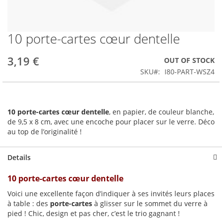
10 porte-cartes cœur dentelle
Skip
to
the
3,19 €
OUT OF STOCK
beginning
SKU
I80-PART-WSZ4
of
the
images
gallery
10 porte-cartes cœur dentelle
, en papier, de couleur blanche,
de 9,5 x 8 cm, avec une encoche pour placer sur le verre. Déco
au top de l’originalité !
Details
10 porte-cartes cœur dentelle
Voici une excellente façon d’indiquer à ses invités leurs places
à table : des
porte-cartes
à glisser sur le sommet du verre à
pied ! Chic, design et pas cher, c’est le trio gagnant !