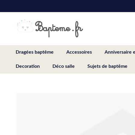
Skip
to
Content
Dragées baptême
Accessoires
Anniversaire 
Decoration
Déco salle
Sujets de baptême
Skip
to
the
end
of
the
images