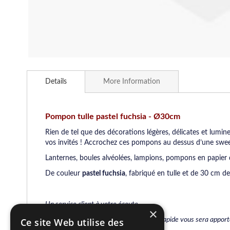
Skip
to
Details
More Information
the
beginning
of
the
Pompon tulle pastel fuchsia -
Ø30cm
images
Rien de tel que des décorations légères, délicates et lumin
gallery
vos invités ! Accrochez ces pompons au dessus d’une sweet
Lanternes, boules alvéolées, lampions, pompons en papier d
De couleur
pastel fuchsia
, fabriqué en tulle et de 30 cm d
Un service client à votre écoute.
×
Par mail ou par téléphone, une réponse rapide vous sera apportée
Ce site Web utilise des