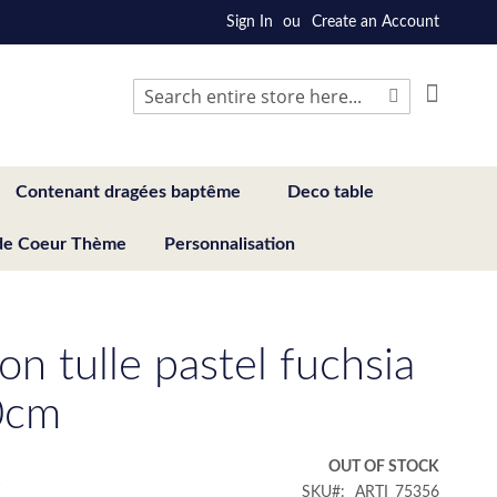
Sign In
Create an Account
My Cart
Search
Search
Contenant dragées baptême
Deco table
de Coeur Thème
Personnalisation
n tulle pastel fuchsia
0cm
€
OUT OF STOCK
SKU
ARTI_75356