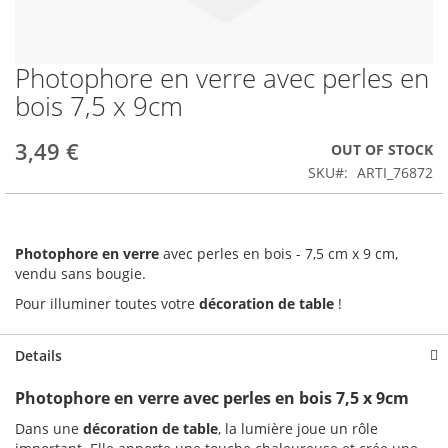
Photophore en verre avec perles en
Skip
to
bois 7,5 x 9cm
the
beginning
3,49 €
OUT OF STOCK
of
the
SKU
ARTI_76872
images
gallery
Photophore en verre
avec perles en bois - 7,5 cm x 9 cm,
vendu sans bougie.
Pour illuminer toutes votre
décoration de table
!
Details
Photophore en verre avec perles en bois 7,5 x 9cm
Dans une
décoration de table
, la lumière joue un rôle