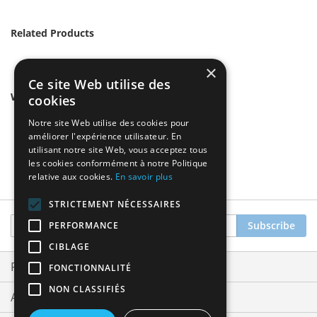
Related Products
×
Ce site Web utilise des
We found other products you might like!
cookies
Notre site Web utilise des cookies pour
améliorer l'expérience utilisateur. En
utilisant notre site Web, vous acceptez tous
les cookies conformément à notre Politique
relative aux cookies.
En savoir plus
STRICTEMENT NÉCESSAIRES
Sign
Subscribe
PERFORMANCE
Up
CIBLAGE
for
Our
Privacy and Cookie Policy
FONCTIONNALITÉ
Newsletter:
NON CLASSIFIÉS
Advanced Search