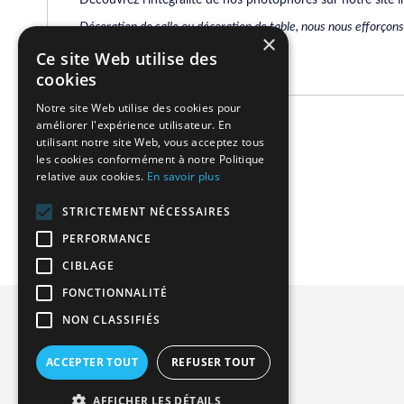
Décoration de salle ou décoration de table, nous nous efforçons
×
Ce site Web utilise des
cookies
Notre site Web utilise des cookies pour
améliorer l'expérience utilisateur. En
Related Products
utilisant notre site Web, vous acceptez tous
les cookies conformément à notre Politique
relative aux cookies.
En savoir plus
We found other products you might like!
STRICTEMENT NÉCESSAIRES
PERFORMANCE
CIBLAGE
FONCTIONNALITÉ
Privacy and Cookie Policy
NON CLASSIFIÉS
Advanced Search
ACCEPTER TOUT
REFUSER TOUT
Orders and Returns
Contact Us
AFFICHER LES DÉTAILS