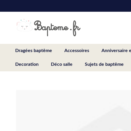
Skip
to
Content
Dragées baptême
Accessoires
Anniversaire 
Decoration
Déco salle
Sujets de baptême
Skip
to
the
end
of
the
images