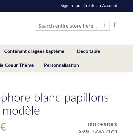
Sign In
Create an Account
My Cart
Search
Search
Contenant dragées baptême
Deco table
de Coeur Thème
Personnalisation
phore blanc papillons -
 modèle
 €
OUT OF STOCK
SKU
CABA_71911