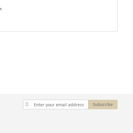
e.
Sign
Subscribe
Up
for
Our
Newsletter: