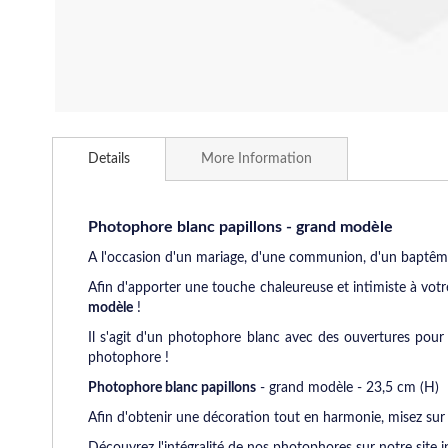
Skip
to
Details
More Information
the
beginning
of
the
Photophore blanc papillons - grand modèle
images
A l'occasion d'un mariage, d'une communion, d'un baptême
gallery
Afin d'apporter une touche chaleureuse et intimiste à vot
modèle
!
Il s'agit d'un photophore blanc avec des ouvertures pour l
photophore !
Photophore blanc papillons
- grand modèle - 23,5 cm (H)
Afin d'obtenir une décoration tout en harmonie, misez sur 
Découvrez l'intégralité de nos photophores sur notre site i