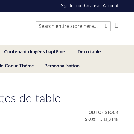
Sign In
Create an Account
My Cart
Search
Search
Contenant dragées baptême
Deco table
de Coeur Thème
Personnalisation
ttes de table
OUT OF STOCK
SKU
DILI_2148