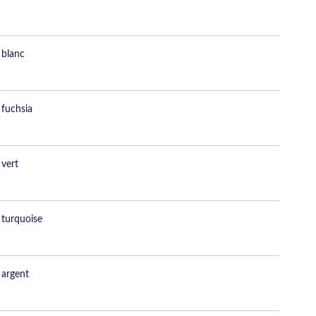
 blanc
 fuchsia
 vert
 turquoise
 argent