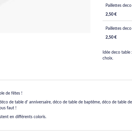
Paillettes dec
2,50 €
Paillettes deco
2,50 €
Idée deco table
choix.
le de fêtes !
déco de table d' anniversaire, déco de table de baptême, déco de table d
ous faut !
ent en différents coloris.