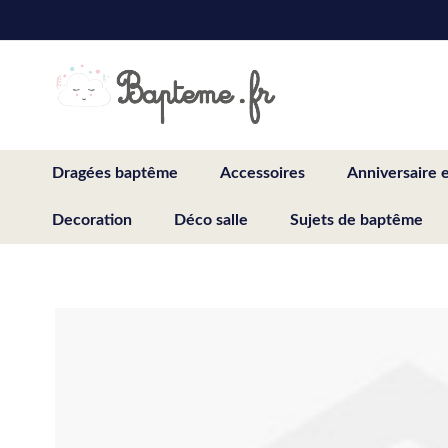
Skip
to
Content
Dragées baptême
Accessoires
Anniversaire 
Decoration
Déco salle
Sujets de baptême
Skip
to
the
end
of
the
images