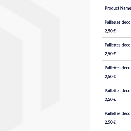
Product Name
Grouped
Paillettes deco
product
items
2,50 €
Paillettes deco
2,50 €
Paillettes deco
2,50 €
Paillettes deco
2,50 €
Paillettes deco
2,50 €