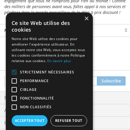
engagement que nous ne romprons pour rien au monde ! Comme
des milliers de personnes avant vous, faîtes appel à nos services et
pénétrez dans le monde merveilleux de la déco à prix discount !
×
Ce site Web utilise des
cookies
More Information
Notre site Web utilise des cookies pour
améliorer l'expérience utilisateur. En
utilisant notre site Web, vous acceptez tous
les cookies conformément à notre Politique
relative aux cookies.
En savoir plus
STRICTEMENT NÉCESSAIRES
Sign
Subscribe
PERFORMANCE
Up
CIBLAGE
for
Our
Privacy and Cookie Policy
FONCTIONNALITÉ
Newsletter:
NON CLASSIFIÉS
Advanced Search
ACCEPTER TOUT
REFUSER TOUT
Orders and Returns