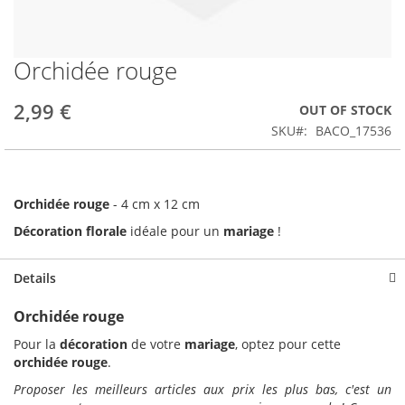
Orchidée rouge
Skip
to
the
2,99 €
OUT OF STOCK
beginning
SKU
BACO_17536
of
the
images
gallery
Orchidée rouge
- 4 cm x 12 cm
Décoration florale
idéale pour un
mariage
!
Details
Orchidée rouge
Pour la
décoration
de votre
mariage
, optez pour cette
orchidée rouge
.
Proposer les meilleurs articles aux prix les plus bas, c'est un