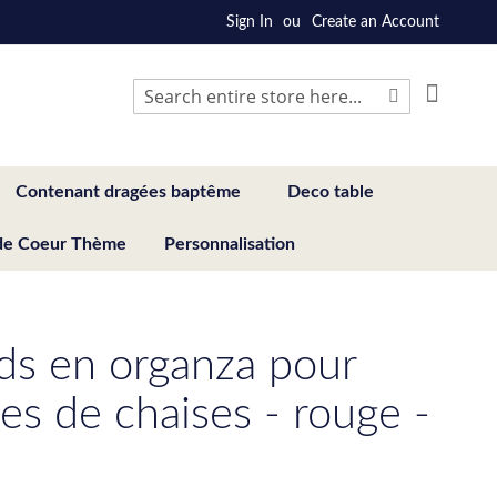
Sign In
Create an Account
My Cart
Search
Search
Contenant dragées baptême
Deco table
de Coeur Thème
Personnalisation
s en organza pour
es de chaises - rouge -