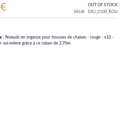
 €
OUT OF STOCK
SKU
DILI_2100_ROU
le
: Noeuds en organza pour housses de chaises - rouge - x10 -
er soi-même grâce à ce ruban de 2.70m