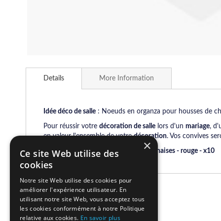
Skip
to
Details
More Information
the
beginning
of
the
Idée déco de salle
: Noeuds en organza pour housses de cha
images
Pour réussir votre
décoration de salle
lors d'un
mariage
, d
gallery
en valeur l'ensemble de votre
décoration
. Vos convives ser
×
Noeuds en organza pour housses de chaises - rouge - x10
Ce site Web utilise des
cookies
Notre site Web utilise des cookies pour
améliorer l'expérience utilisateur. En
Related Products
utilisant notre site Web, vous acceptez tous
les cookies conformément à notre Politique
relative aux cookies.
En savoir plus