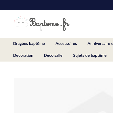
Skip
to
Content
Dragées baptême
Accessoires
Anniversaire 
Decoration
Déco salle
Sujets de baptême
Skip
to
the
end
of
the
images