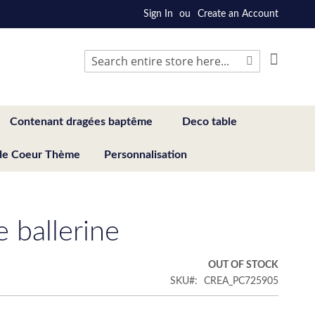
Sign In
Create an Account
My Cart
Search
Search
Contenant dragées baptême
Deco table
de Coeur Thème
Personnalisation
 ballerine
€
OUT OF STOCK
SKU
CREA_PC725905