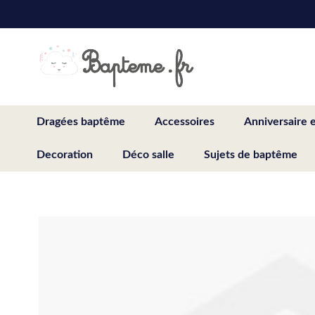
Skip
to
Content
Dragées baptême
Accessoires
Anniversaire 
Decoration
Déco salle
Sujets de baptême
Skip
to
the
end
of
the
images