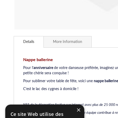
Skip
to
Details
More Information
the
beginning
of
the
Nappe ballerine
images
Pour l’
anniversaire
de votre danseuse préférée, imaginez 
gallery
petite chérie sera conquise !
Pour sublimer votre table de fête, voici une
nappe ballerin
C’est le lac des cygnes à domicile !
N°1 de la décoration festive sur internet avec plus de 25 000 r
×
Grâce à son large choix de produits, notre équipe contribue à r
Ce site Web utilise des