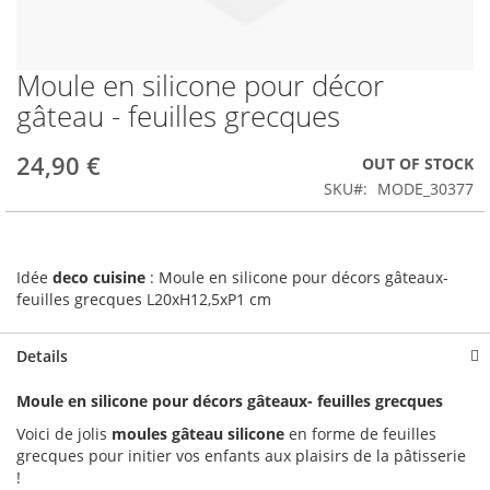
Moule en silicone pour décor
Skip
to
gâteau - feuilles grecques
the
beginning
24,90 €
OUT OF STOCK
of
the
SKU
MODE_30377
images
gallery
Idée
deco cuisine
: Moule en silicone pour décors gâteaux-
feuilles grecques L20xH12,5xP1 cm
Details
Moule en silicone pour décors gâteaux- feuilles grecques
Voici de jolis
moules gâteau silicone
en forme de feuilles
grecques pour initier vos enfants aux plaisirs de la pâtisserie
!