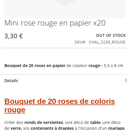
Mini rose rouge en papier x20
Skip
to
the
3,30 €
OUT OF STOCK
beginning
SKU
CHAL_5228_ROUGE
of
the
images
gallery
Bouquet de 20 roses en papier
de couleur
rouge -
5.5 x 8 cm
Details
Bouquet de 20 roses de coloris
rouge
Créer des
ronds de serviettes
, une déco de
table
, une déco
de
verre,
vos
contenants à dragées
à l'occasion d'un
mariage
,