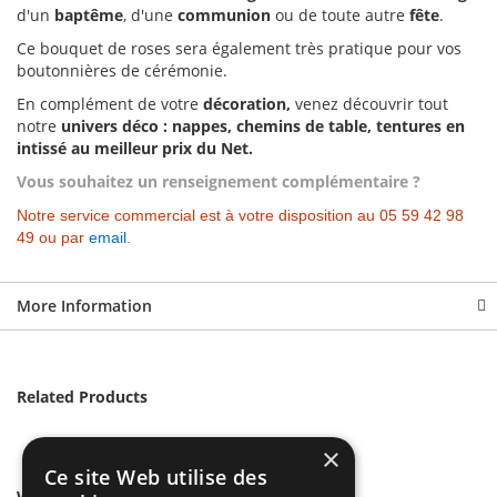
d'un
baptême
, d'une
communion
ou de toute autre
fête
.
Ce bouquet de roses sera également très pratique pour vos
boutonnières de cérémonie.
En complément de votre
décoration,
venez découvrir tout
notre
univers déco : nappes, chemins de table, tentures en
intissé au meilleur prix du Net.
Vous souhaitez un renseignement complémentaire ?
Notre service commercial est à votre disposition au 05 59 42 98
49 ou par
email
.
More Information
Related Products
×
Ce site Web utilise des
We found other products you might like!