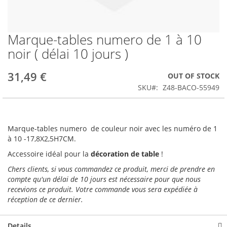
Marque-tables numero de 1 à 10
Skip
to
noir ( délai 10 jours )
the
beginning
31,49 €
OUT OF STOCK
of
the
SKU
Z48-BACO-55949
images
gallery
Marque-tables numero de couleur noir avec les numéro de 1
à 10 -17,8X2,5H7CM.
Accessoire idéal pour la
décoration de table
!
Chers clients, si vous commandez ce produit, merci de prendre en
compte qu'un délai de 10 jours est nécessaire pour que nous
recevions ce produit. Votre commande vous sera expédiée à
réception de ce dernier.
Details