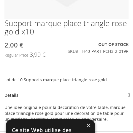
Support marque place triangle rose
Skip
to
gold x10
the
beginning
2,00 €
Special
OUT OF STOCK
of
Price
the
SKU
H40-PART-PCH3-2-019R
3,99 €
Regular Price
images
gallery
Lot de 10 Supports marque place triangle rose gold
Details
Une idée originale pour la décoration de votre table, marque
place triancgle rose gold pour une décoration de table pour
un mariage , baptême, communion ou anniversaire.
×
Ce site Web utilise des