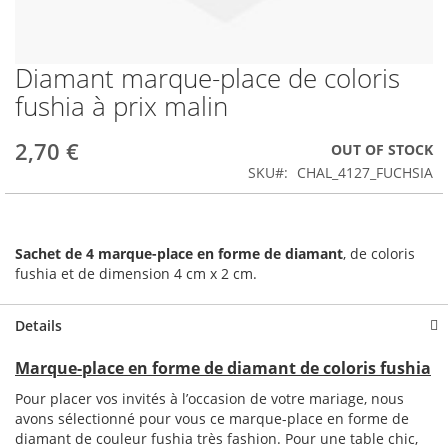
Diamant marque-place de coloris
Skip
to
fushia à prix malin
the
beginning
2,70 €
OUT OF STOCK
of
the
SKU
CHAL_4127_FUCHSIA
images
gallery
Sachet de 4 marque-place en forme de diamant
, de coloris
fushia et de dimension 4 cm x 2 cm.
Details
Marque-place en forme de diamant de coloris fushia
Pour placer vos invités à l’occasion de votre mariage, nous
avons sélectionné pour vous ce marque-place en forme de
diamant de couleur fushia très fashion. Pour une table chic,