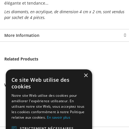
élégante et tendance…
Les diamants, en acrylique, de dimension 4 cm x 2 cm, sont vendus
par sachet de 4 pièces.
More Information
Related Products
×
Ce site Web utilise des
We found other products you might like!
cookies
Notre site Web utilise des cookies pour
améliorer l'expérience utilisateur. En
utilisant notre site Web, vous acceptez tous
les cookies conformément à notre Politique
relative aux cookies.
En savoir plus
STRICTEMENT NÉCESSAIRES