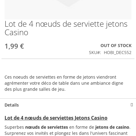
Lot de 4 nœuds de serviette jetons
Skip
to
Casino
the
beginning
1,99 €
OUT OF STOCK
of
the
SKU
HOBI_DEC552
images
gallery
Ces noeuds de serviettes en forme de jetons
viendront
agrémenter votre déco de table dans une ambiance digne
des plus grande salles de jeu.
Details
Lot de 4 nœuds de serviettes Jetons Casino
Superbes
nœuds de serviettes
en forme de
jetons de casino
.
Surprenez vos invités et plongez les dans l'univers fascinant