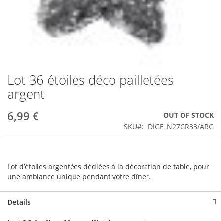
Lot 36 étoiles déco pailletées
Skip
to
argent
the
beginning
6,99 €
OUT OF STOCK
of
the
SKU
DIGE_N27GR33/ARG
images
gallery
Lot d’étoiles argentées dédiées à la décoration de table, pour
une ambiance unique pendant votre dîner.
Details