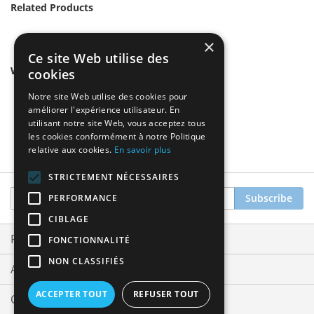
Related Products
×
Ce site Web utilise des
We found other products you might like!
cookies
Notre site Web utilise des cookies pour
améliorer l'expérience utilisateur. En
utilisant notre site Web, vous acceptez tous
les cookies conformément à notre Politique
relative aux cookies.
En savoir plus
STRICTEMENT NÉCESSAIRES
Sign
Subscribe
PERFORMANCE
Up
CIBLAGE
for
Our
Privacy and Cookie Policy
FONCTIONNALITÉ
Newsletter:
NON CLASSIFIÉS
Advanced Search
ACCEPTER TOUT
REFUSER TOUT
Orders and Returns