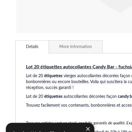
Skip
to
Details
More Information
the
beginning
of
the
Lot 20 étiquettes autocollantes Candy Bar - fuchsi
images
Lot de 20
étiquettes
vierges autocollantes décorées façon
gallery
bonbonnières ou encore bouteilles. Voila qui suscitera la c
réception, succès garanti !
Lot de 20
étiquettes
autocollantes décorées façon
candy b
Trouvez facilement vos contenants, bonbonnières et access
Tous nos
articles sont en stock, produits garantis de qualité. 
×
Pour tout renseignement du Lundi au Vendredi de 10h à 18h au