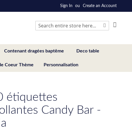
Sign In
Create an Account
My Cart
Search
Search
Contenant dragées baptême
Deco table
de Coeur Thème
Personnalisation
0 étiquettes
ollantes Candy Bar -
ia