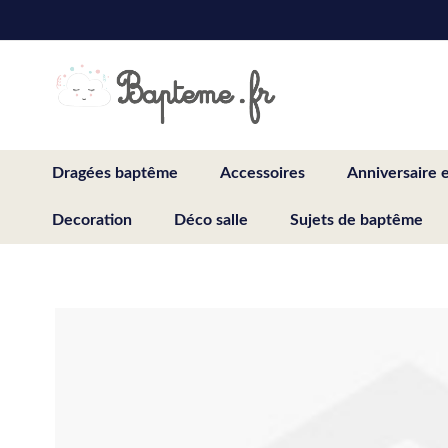
Skip
to
Content
Dragées baptême
Accessoires
Anniversaire 
Decoration
Déco salle
Sujets de baptême
Skip
to
the
end
of
the
images