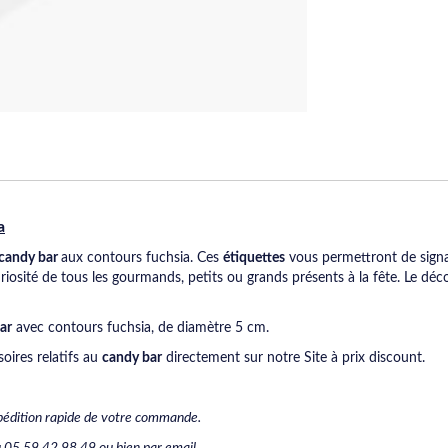
a
candy bar
aux contours fuchsia. Ces
étiquettes
vous permettront de signal
uriosité de tous les gourmands, petits ou grands présents à la fête. Le déc
ar
avec contours fuchsia, de diamètre 5 cm.
oires relatifs au
candy bar
directement sur notre Site à prix discount.
Expédition rapide de votre commande.
 05 59 42 98 49 ou bien par email.